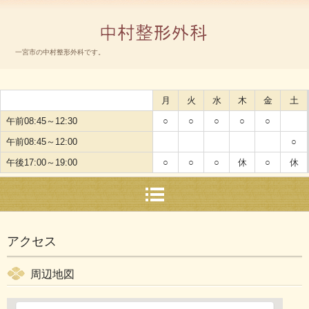
中村整形外科
一宮市の中村整形外科です。
TEL.0586-71-2828
〒491-0045 愛知県一宮市音羽2-4-16
月
火
水
木
金
土
午前08:45～12:30
○
○
○
○
○
午前08:45～12:00
○
午後17:00～19:00
○
○
○
休
○
休
アクセス
周辺地図