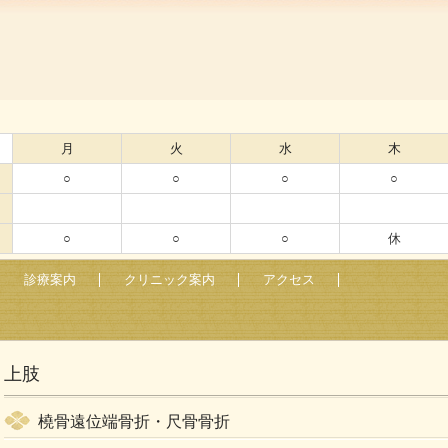
月
火
水
木
○
○
○
○
○
○
○
休
診療案内
クリニック案内
アクセス
上肢
橈骨遠位端骨折・尺骨骨折